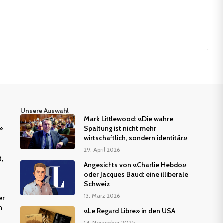
Unsere Auswahl
Mark Littlewood: «Die wahre
»
Spaltung ist nicht mehr
wirtschaftlich, sondern identitär»
29. April 2026
t,
Angesichts von «Charlie Hebdo»
oder Jacques Baud: eine illiberale
Schweiz
13. März 2026
er
n
«Le Regard Libre» in den USA
14. November 2025