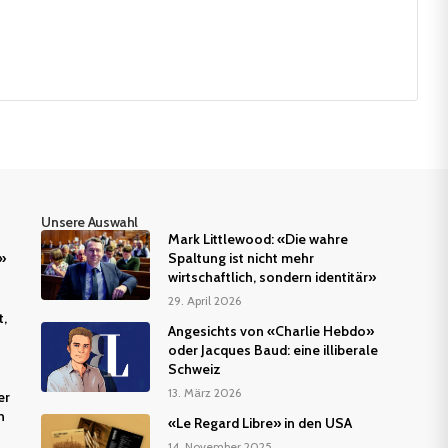
Unsere Auswahl
Mark Littlewood: «Die wahre
»
Spaltung ist nicht mehr
wirtschaftlich, sondern identitär»
29. April 2026
t,
Angesichts von «Charlie Hebdo»
oder Jacques Baud: eine illiberale
Schweiz
13. März 2026
er
n
«Le Regard Libre» in den USA
14. November 2025