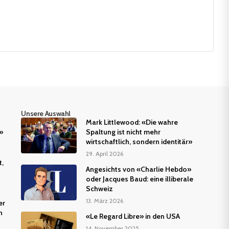
Unsere Auswahl
Mark Littlewood: «Die wahre
»
Spaltung ist nicht mehr
wirtschaftlich, sondern identitär»
29. April 2026
t,
Angesichts von «Charlie Hebdo»
oder Jacques Baud: eine illiberale
Schweiz
13. März 2026
er
n
«Le Regard Libre» in den USA
14. November 2025