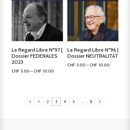
Le Regard Libre Nº97 |
Le Regard Libre Nº96 |
Dossier FEDERALES
Dossier NEUTRALITÄT
2023
CHF
5.00
–
CHF
10.00
CHF
5.00
–
CHF
10.00
Ausführung wählen
Ausführung wählen
1
2
3
4
5
…
8