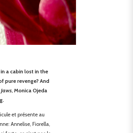
 a cabin lost in the
 of pure revenge? And
,
Jaws
, Monica Ojeda
g.
icule et présente au
ne: Annelise, Fiorella,