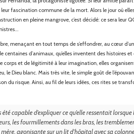
ûr Fernanda, la protagoniste ligotée. Si leur amitié paraît s
est leur fascination commune de la mort. Alors le jour où el
struction en pleine mangrove, c’est décidé: ce sera leur QG,
inistres…
ubre, menaçant en tout temps de s’effondrer, au cœur d’une
e centaines d’animaux, qu’elles inventent des histoires et 
e corps et de légitimité à leur imagination, elles organise
u, le Dieu blanc. Mais très vite, le simple goût de l’épouvante
sson du risque. Ainsi, au fil de leurs idées, ces rites se tra
 été capable d’expliquer ce qu’elle ressentait lorsque 
ueurs, les fourmillements dans les bras, les tremblement
 mère, agonisante sur un lit d’hôpital avec sa colon