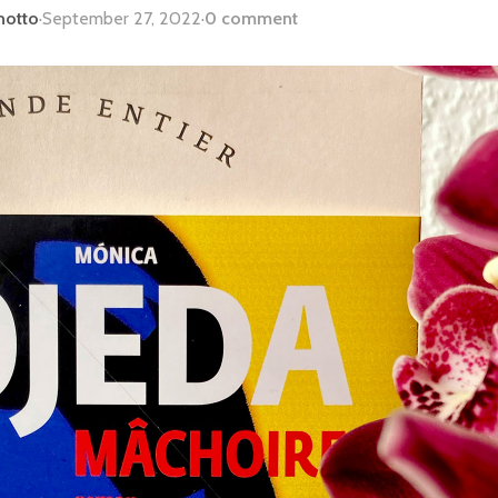
notto
·
September 27, 2022
·
0 comment