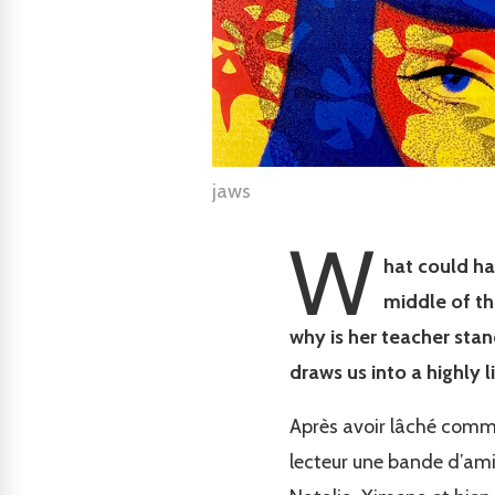
jaws
W
hat could ha
middle of th
why is her teacher stan
draws us into a highly l
Après avoir lâché comme
lecteur une bande d’amie