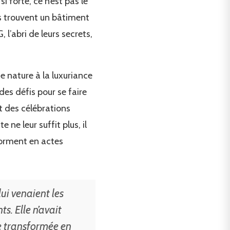
i forte, ce n’est pas le
les trouvent un bâtiment
 l’abri de leurs secrets,
 nature à la luxuriance
des défis pour se faire
nt des célébrations
 ne leur suffit plus, il
nsforment en actes
lui venaient les
s. Elle n’avait
ne transformée en