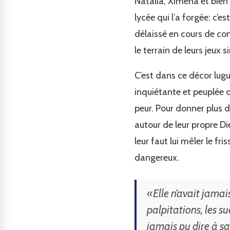
Natalia, Ximena et bien s
lycée qui l’a forgée: c’
délaissé en cours de con
le terrain de leurs jeux s
C’est dans ce décor lug
inquiétante et peuplée d
peur. Pour donner plus d
autour de leur propre Die
leur faut lui mêler le fri
dangereux.
«Elle n’avait jamais
palpitations, les s
jamais pu dire à sa