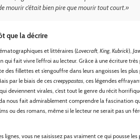
de mourir c’était bien pire que mourir tout court.»
ôt que la décrire
ématographiques et littéraires (
Lovecraft
,
King
,
Kubrick
),
Ja
n qui fait vivre l’effroi au lecteur. Grâce à une écriture très
ête des fillettes et s’engouffre dans leurs angoisses les plu
ais par le biais de ces
creepypastas
, ces légendes effrayan
qui deviennent virales, c’est tout le genre du récit horrifique
da nous fait admirablement comprendre la fascination que
films ou des romans, même si le lecteur ne serait pas un fé
s lignes, vous ne saisissez pas vraiment ce qui pousse les