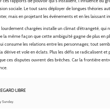
 ces rapports de pouvoir qui s’installent, l’influence du gr
sion sociale. Le tout sans déployer de longues théories auto
er, mais en projetant les événements et en les laissant im
lourdement chargées installe un climat d’étrangeté, qui n
 la même façon que cette ambiguïté gagne de plus en plus l
i consume les relations entre les personnages; tout semb
a dérive et vole en éclats. Plus les défis se radicalisent et p
ue ces disputes ouvrent des brèches. Car la frontière entre 
ince.
EGARD LIBRE
ry Sunday.