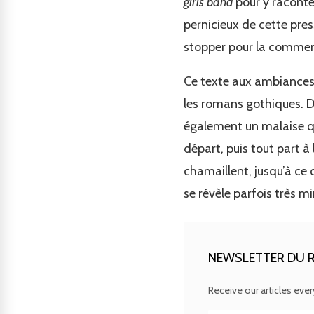
girls band
pour y raconter
pernicieux de cette pres
stopper pour la comment
Ce texte aux ambiances 
les romans gothiques. De
également un malaise qu
départ, puis tout part à l
chamaillent, jusqu’à ce q
se révèle parfois très m
NEWSLETTER DU R
Receive our articles eve