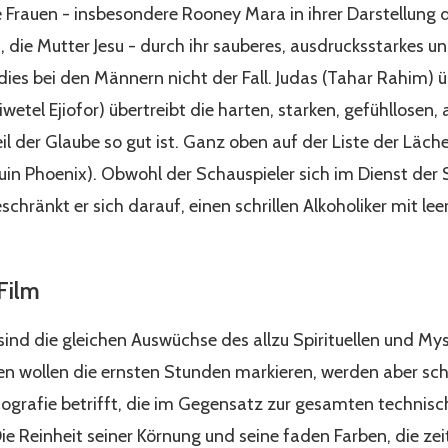
 Frauen - insbesondere Rooney Mara in ihrer Darstellung
a, die Mutter Jesu - durch ihr sauberes, ausdrucksstarkes u
dies bei den Männern nicht der Fall. Judas (Tahar Rahim) ü
iwetel Ejiofor) übertreibt die harten, starken, gefühllosen
l der Glaube so gut ist. Ganz oben auf der Liste der Läche
aquin Phoenix). Obwohl der Schauspieler sich im Dienst der
hränkt er sich darauf, einen schrillen Alkoholiker mit leer
Film
 sind die gleichen Auswüchse des allzu Spirituellen und M
n wollen die ernsten Stunden markieren, werden aber schl
ografie betrifft, die im Gegensatz zur gesamten technisch
 Die Reinheit seiner Körnung und seine faden Farben, die ze