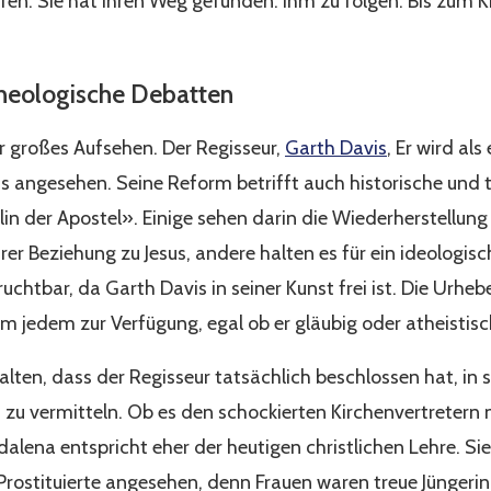
ufen. Sie hat ihren Weg gefunden: ihm zu folgen. Bis zum 
theologische Debatten
r großes Aufsehen. Der Regisseur,
Garth Davis
, Er wird al
ilms angesehen. Seine Reform betrifft auch historische und
in der Apostel». Einige sehen darin die Wiederherstellung
rer Beziehung zu Jesus, andere halten es für ein ideologis
ruchtbar, da Garth Davis in seiner Kunst frei ist. Die Urh
em jedem zur Verfügung, egal ob er gläubig oder atheistisch
alten, dass der Regisseur tatsächlich beschlossen hat, in 
 zu vermitteln. Ob es den schockierten Kirchenvertretern n
dalena entspricht eher der heutigen christlichen Lehre. Si
Prostituierte angesehen, denn Frauen waren treue Jüngerin