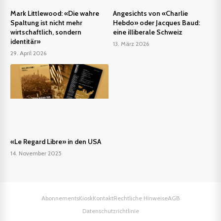
Mark Littlewood: «Die wahre
Angesichts von «Charlie
Spaltung ist nicht mehr
Hebdo» oder Jacques Baud:
wirtschaftlich, sondern
eine illiberale Schweiz
identitär»
13. März 2026
29. April 2026
«Le Regard Libre» in den USA
14. November 2025
Abonnements
Kiosk
Kontakt
Rechtliche Hinweise
AGB
Datenschutzrichtlinie