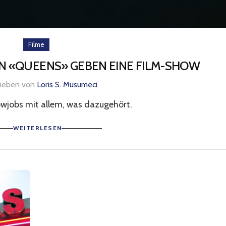
Filme
ON «QUEENS» GEBEN EINE FILM-SHOW
rieben von
Loris S. Musumeci
owjobs mit allem, was dazugehört.
WEITERLESEN