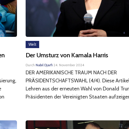
Welt
en
Der Umsturz von Kamala Harris
Durch
Nabil Djarfi
·
24. November 2024
DER AMERIKANISCHE TRAUM NACH DER
ierung,
PRÄSIDENTSCHAFTSWAHL (4/4). Diese Artikelse
e
Lehren aus der erneuten Wahl von Donald Tr
on
Präsidenten der Vereinigten Staaten aufzeige