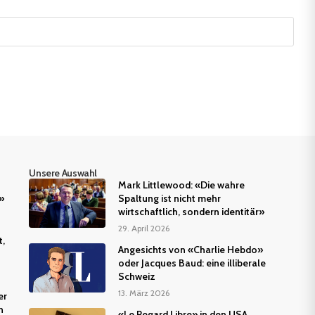
Unsere Auswahl
Mark Littlewood: «Die wahre
»
Spaltung ist nicht mehr
wirtschaftlich, sondern identitär»
29. April 2026
t,
Angesichts von «Charlie Hebdo»
oder Jacques Baud: eine illiberale
Schweiz
13. März 2026
er
n
«Le Regard Libre» in den USA