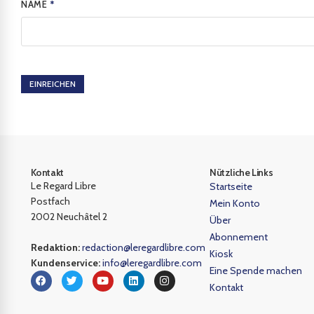
NAME
*
EINREICHEN
Kontakt
Nützliche Links
Le Regard Libre
Startseite
Postfach
Mein Konto
2002 Neuchâtel 2
Über
Abonnement
Redaktion:
redaction@leregardlibre.com
Kiosk
Kundenservice:
info@leregardlibre.com
Eine Spende machen
Kontakt