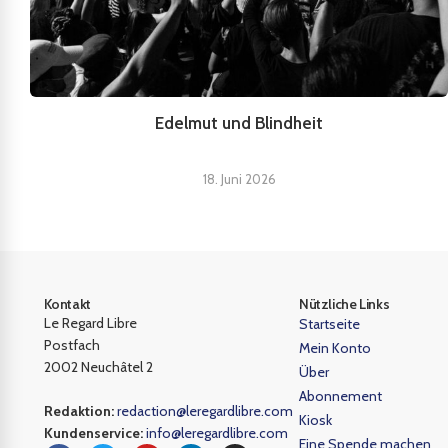
Edelmut und Blindheit
18. Juni 2026
Kontakt
Nützliche Links
Le Regard Libre
Startseite
Postfach
Mein Konto
2002 Neuchâtel 2
Über
Abonnement
Redaktion:
redaction@leregardlibre.com
Kiosk
Kundenservice:
info@leregardlibre.com
Eine Spende machen