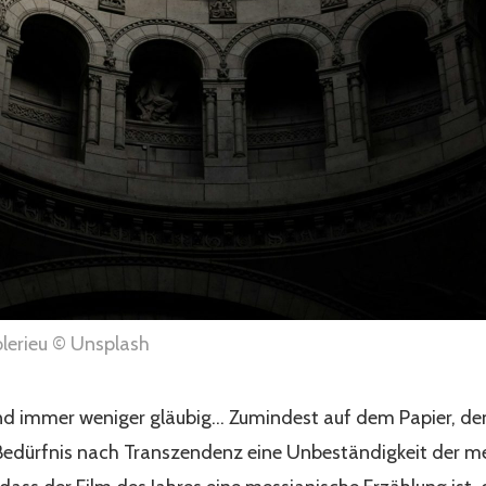
olerieu © Unsplash
ind immer weniger gläubig... Zumindest auf dem Papier, d
 Bedürfnis nach Transzendenz eine Unbeständigkeit der m