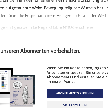
, dass der Film des Jahres eine messianische Erzählung ist, 
ten aufgetauchte Woke-Bewegung religiöse Wurzeln hat u
der Türkei die Frage nach dem Heiligen nicht aus der Welt 
ige» ist gerade in Le Regard Libre N°106 erschienen.
st unseren Abonnenten vorbehalten.
Wenn Sie ein Konto haben, loggen Si
Ansonsten entdecken Sie unsere v
Abonnements und erstellen Sie ein
im ersten Monat.
ABONNEMENTS ANSEHEN
SICH ANMELDEN