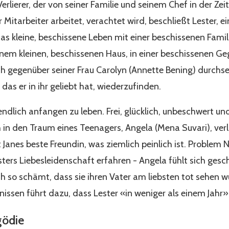
ierer, der von seiner Familie und seinem Chef in der Zeitu
r Mitarbeiter arbeitet, verachtet wird, beschließt Lester, e
s kleine, beschissene Leben mit einer beschissenen Famil
inem kleinen, beschissenen Haus, in einer beschissenen G
ich gegenüber seiner Frau Carolyn (Annette Bening) durchs
as er in ihr geliebt hat, wiederzufinden.
l endlich anfangen zu leben. Frei, glücklich, unbeschwert 
ich in den Traum eines Teenagers, Angela (Mena Suvari), ver
Janes beste Freundin, was ziemlich peinlich ist. Problem Nr
rs Liebesleidenschaft erfahren - Angela fühlt sich gesch
h so schämt, dass sie ihren Vater am liebsten tot sehen wü
issen führt dazu, dass Lester «in weniger als einem Jahr» 
gödie