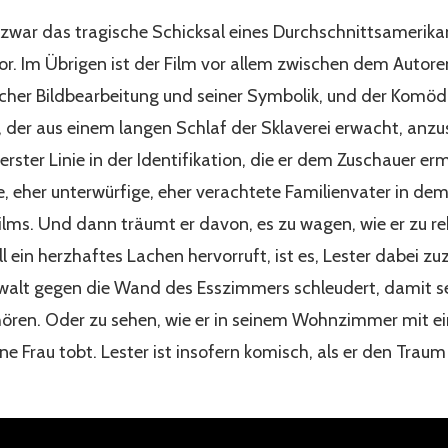
 zwar das tragische Schicksal eines Durchschnittsamerikan
. Im Übrigen ist der Film vor allem zwischen dem Autore
cher Bildbearbeitung und seiner Symbolik, und der Komöd
 der aus einem langen Schlaf der Sklaverei erwacht, anzus
n erster Linie in der Identifikation, die er dem Zuschauer er
lle, eher unterwürfige, eher verachtete Familienvater in de
ms. Und dann träumt er davon, es zu wagen, wie er zu reb
ll ein herzhaftes Lachen hervorruft, ist es, Lester dabei zu
walt gegen die Wand des Esszimmers schleudert, damit se
hören. Oder zu sehen, wie er in seinem Wohnzimmer mit e
ne Frau tobt. Lester ist insofern komisch, als er den Trau