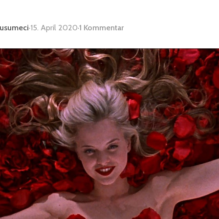
Musumeci
·
15. April 2020
·
1 Kommentar