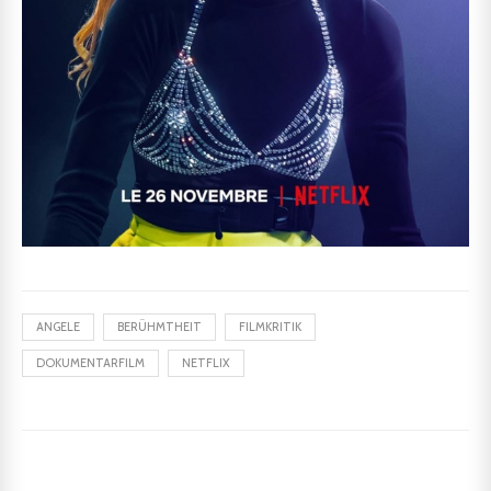
ANGELE
BERÜHMTHEIT
FILMKRITIK
DOKUMENTARFILM
NETFLIX