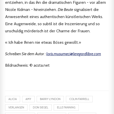
entziehen, in das ihn die dramatischen Figuren - vor allem
Nicole Kidman - hineinziehen.
Die Beute
signalisiert die
Anwesenheit eines authentischen künstlerischen Werks.
Eine Augenweide, so subtil ist die Inszenierung und so
unschuldig mörderisch ist der Charme der Frauen.
« Ich habe Ihnen nie etwas Böses gewollt.»
Schreiben Sie dem Autor :
loris.musumeci@leregardlibre.com
Bildnachweis: © acsta.net
ALICIA
AMY
BARRY LYNDON
COLIN FARRELL
VERLANGEN
DON SIEGEL
ELLE FANNING