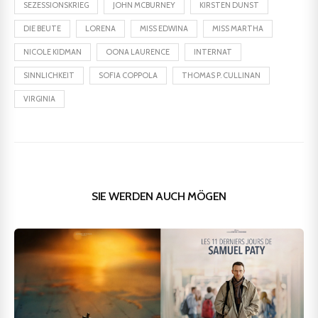
SEZESSIONSKRIEG
JOHN MCBURNEY
KIRSTEN DUNST
DIE BEUTE
LORENA
MISS EDWINA
MISS MARTHA
NICOLE KIDMAN
OONA LAURENCE
INTERNAT
SINNLICHKEIT
SOFIA COPPOLA
THOMAS P. CULLINAN
VIRGINIA
SIE WERDEN AUCH MÖGEN