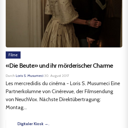
Filme
«Die Beute» und ihr mörderischer Charme
Durch
Loris S. Musumeci
·
30. August 2017
Les mercredidis du cinéma - Loris S. Musumeci Eine
Partnerkolumne von Cinérevue, der Filmsendung
von NeuchVox. Nächste Direktübertragung:
Montag...
Digitaler Kiosk →.