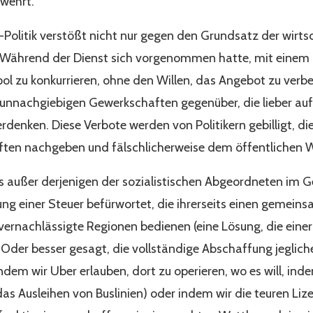
rwehrt.
-Politik verstößt nicht nur gegen den Grundsatz der wirtsc
. Während der Dienst sich vorgenommen hatte, mit einem a
 zu konkurrieren, ohne den Willen, das Angebot zu verbes
unnachgiebigen Gewerkschaften gegenüber, die lieber auf 
denken. Diese Verbote werden von Politikern gebilligt, d
en nachgeben und fälschlicherweise dem öffentlichen Wi
s außer derjenigen der sozialistischen Abgeordneten im G
ung einer Steuer befürwortet, die ihrerseits einen gemei
e vernachlässigte Regionen bedienen (eine Lösung, die eine
g. Oder besser gesagt, die vollständige Abschaffung jegliche
em wir Uber erlauben, dort zu operieren, wo es will, indem
 das Ausleihen von Buslinien) oder indem wir die teuren Li