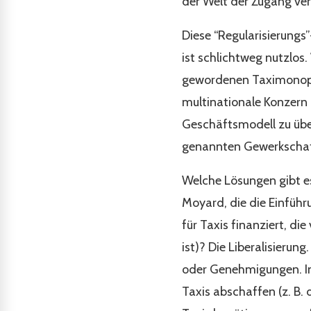
der Welt der Zugang ve
Diese “Regularisierungs”
ist schlichtweg nutzlos
gewordenen Taximonopol
multinationale Konzern 
Geschäftsmodell zu über
genannten Gewerkschaft
Welche Lösungen gibt e
Moyard, die die Einführ
für Taxis finanziert, di
ist)? Die Liberalisierun
oder Genehmigungen. Ind
Taxis abschaffen (z. B.