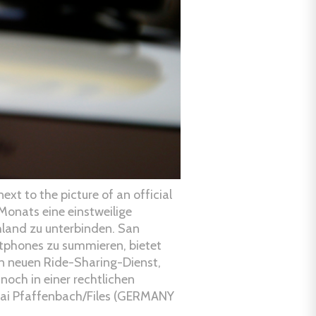
ext to the picture of an official
Monats eine einstweilige
land zu unterbinden. San
rtphones zu summieren, bietet
en neuen Ride-Sharing-Dienst,
noch in einer rechtlichen
Kai Pfaffenbach/Files (GERMANY