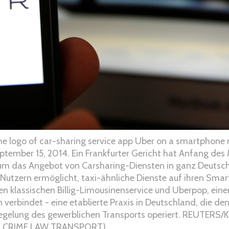
 the logo of car-sharing service app Uber on a smartphone n
eptember 15, 2014. Ein Frankfurter Gericht hat Anfang des 
 um das Angebot von Carsharing-Diensten in ganz Deutsch
 Nutzern ermöglicht, taxi-ähnliche Dienste auf ihren Sma
en klassischen Billig-Limousinenservice und Uberpop, ein
 verbindet - eine etablierte Praxis in Deutschland, die den
Regelung des gewerblichen Transports operiert. REUTERS/
T CRIME LAW TRANSPORT)