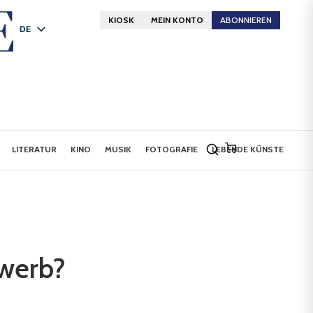
KIOSK
MEIN KONTO
ABONNIEREN
DE
FR
EN
LITERATUR
KINO
MUSIK
FOTOGRAFIE
LEBENDE KÜNSTE
ewerb?