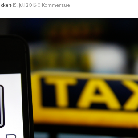
ickert
·
15. Juli 2016
·
0 Kommentare