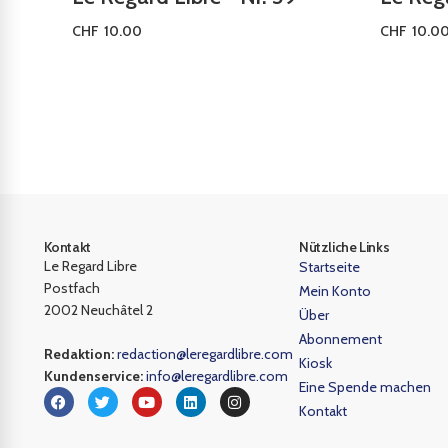
CHF
10.00
CHF
10.0
In den Warenkorb
In den W
Kontakt
Nützliche Links
Le Regard Libre
Startseite
Postfach
Mein Konto
2002 Neuchâtel 2
Über
Abonnement
Redaktion:
redaction@leregardlibre.com
Kiosk
Kundenservice:
info@leregardlibre.com
Eine Spende machen
Kontakt