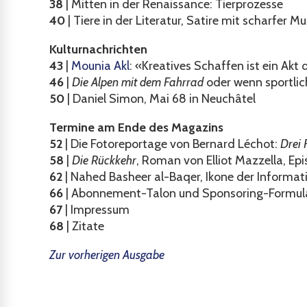
38
| Mitten in der Renaissance: Tierprozesse
40
| Tiere in der Literatur, Satire mit scharfer M
Kulturnachrichten
43
|
Mounia Akl
: «Kreatives Schaffen ist ein Akt 
46
|
Die Alpen mit dem Fahrrad
oder wenn sportlic
50
| Daniel Simon, Mai 68 in Neuchâtel
Termine am Ende des Magazins
52
| Die Fotoreportage von Bernard Léchot:
Drei 
58
|
Die Rückkehr
, Roman von Elliot Mazzella, Ep
62
|
Nahed Basheer al-Baqer, Ikone der Informat
66
| Abonnement-Talon und Sponsoring-Formul
67
| Impressum
68
| Zitate
Zur vorherigen Ausgabe