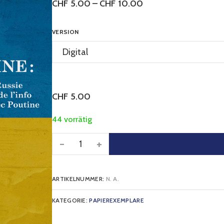
CHF
5.00
–
CHF
10.00
VERSION
CHF
5.00
44 vorrätig
-
+
ARTIKELNUMMER:
N. A.
KATEGORIE:
PAPIEREXEMPLARE