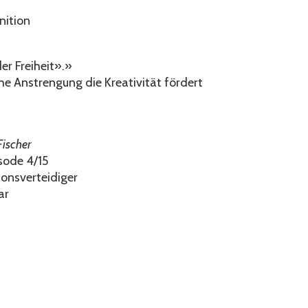
unition
der Freiheit».»
he Anstrengung die Kreativität fördert
Fischer
isode 4/15
ionsverteidiger
ar