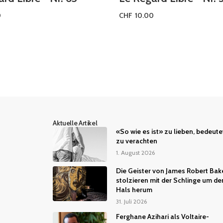
0
CHF
10.00
arenkorb
In den Warenkorb
Aktuelle Artikel
«So wie es ist» zu lieben, bedeute
zu verachten
1. August 2026
Die Geister von James Robert Bak
stolzieren mit der Schlinge um de
Hals herum
31. Juli 2026
Ferghane Azihari als Voltaire-