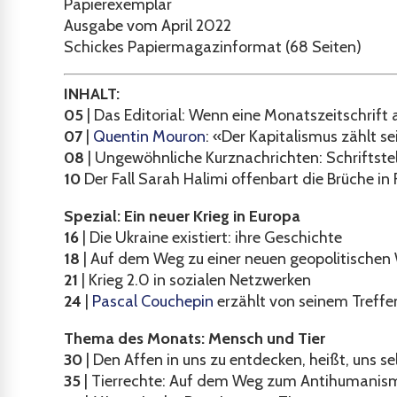
Papierexemplar
Ausgabe vom April 2022
Schickes Papiermagazinformat (68 Seiten)
INHALT:
05
| Das Editorial: Wenn eine Monatszeitschrift au
07
|
Quentin Mouron
: «Der Kapitalismus zählt s
08
|
Ungewöhnliche Kurznachrichten: Schriftste
10
Der Fall Sarah Halimi offenbart die Brüche in 
Spezial: Ein neuer Krieg in Europa
16
| Die Ukraine existiert: ihre Geschichte
18
| Auf dem Weg zu einer neuen geopolitische
21
| Krieg 2.0 in sozialen Netzwerken
24
|
Pascal Couchepin
erzählt von seinem Treffe
Thema des Monats: Mensch und Tier
30
|
Den Affen in uns zu entdecken, heißt, uns se
35
| Tierrechte: Auf dem Weg zum Antihumanis