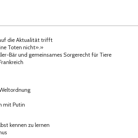
f die Aktualität trifft
eine Toten nicht».»
ller-Bär und gemeinsames Sorgerecht für Tiere
Frankreich
n Weltordnung
n mit Putin
lbst kennen zu lernen
mus