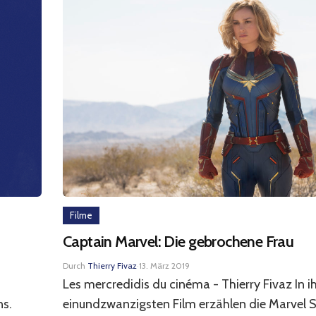
Filme
Captain Marvel: Die gebrochene Frau
Durch
Thierry Fivaz
·
13. März 2019
Les mercredidis du cinéma - Thierry Fivaz In 
ns.
einundzwanzigsten Film erzählen die Marvel S