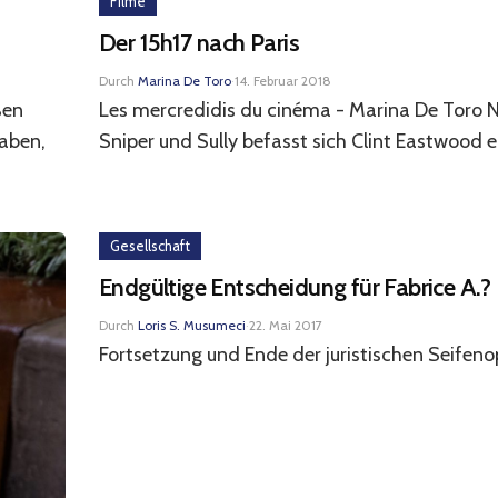
Filme
Der 15h17 nach Paris
Durch
Marina De Toro
·
14. Februar 2018
ßen
Les mercredidis du cinéma - Marina De Toro
haben,
Sniper und Sully befasst sich Clint Eastwood er
Gesellschaft
Endgültige Entscheidung für Fabrice A.?
Durch
Loris S. Musumeci
·
22. Mai 2017
Fortsetzung und Ende der juristischen Seifeno