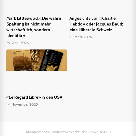
Mark Littlewood: «Die wahre
Angesichts von «Charlie
Spaltung ist nicht mehr
Hebdo» oder Jacques Baud:
wirtschaftlich, sondern
eine illiberale Schweiz
identitär»
13. März 2026
29. April 2026
«Le Regard Libre» in den USA
14. November 2025
Abonnements
Kiosk
Kontakt
Rechtliche Hinweise
AGB