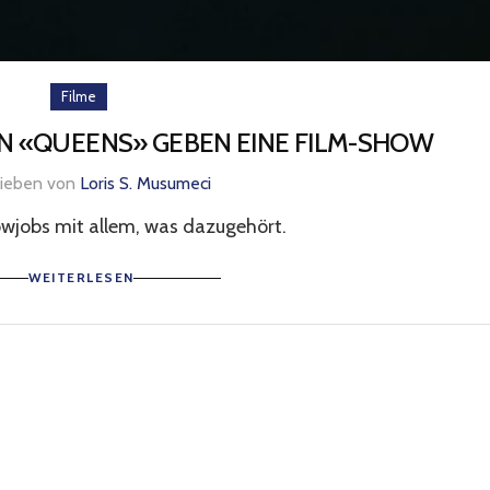
Filme
ON «QUEENS» GEBEN EINE FILM-SHOW
rieben von
Loris S. Musumeci
owjobs mit allem, was dazugehört.
WEITERLESEN