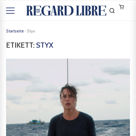
Startseite
›
Styx
ETIKETT:
STYX