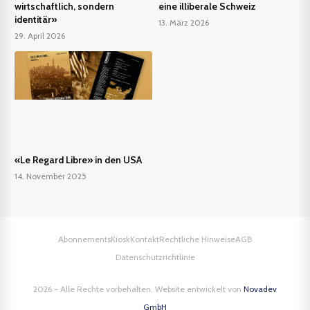
wirtschaftlich, sondern
eine illiberale Schweiz
identitär»
13. März 2026
29. April 2026
«Le Regard Libre» in den USA
14. November 2025
Abonnements
Kiosk
Kontakt
Rechtliche Hinweise
AGB
Datenschutzrichtlinie
2026 - Alle Rechte vorbehalten. Website entwickelt von
Novadev
GmbH