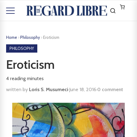
Home
›
Philosophy
›
Eroticism
PHILOSOPHY
Eroticism
4
reading minutes
written by
Loris S. Musumeci
·
June 18, 2016
·
0 comment