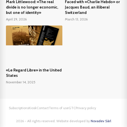
Mark Littlewood: «The real
Faced with «Charlie Hebdo» or
divide is no longer economic,
Jacques Baud, an illiberal
but one of identity»
Switzerland
April 29, 2026
March 13, 2026
«Le Regard Libre» in the United
States
November 14, 2025
Subscriptions
Kiosk
Contact
Terms of use
GTC
Privacy policy
2026 - All rights reserved. Website developed by
Novadev Sàrl