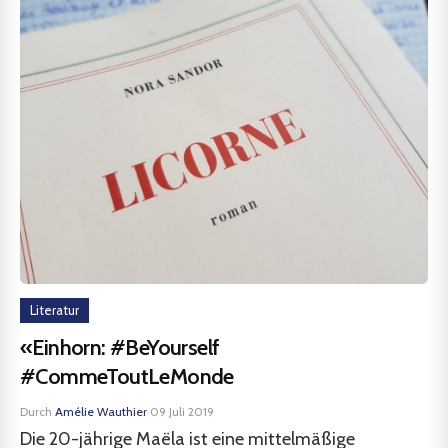
Literatur
«Einhorn: #BeYourself
#CommeToutLeMonde
Durch
Amélie Wauthier
·
09 Juli 2019
Die 20-jährige Maëla ist eine mittelmäßige