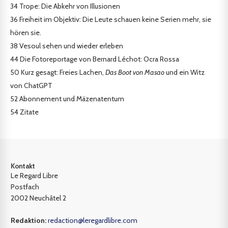
34
Trope: Die Abkehr von Illusionen
36
Freiheit im Objektiv: Die Leute schauen keine Serien mehr, sie
hören sie.
38
Vesoul sehen und wieder erleben
44
Die Fotoreportage von Bernard Léchot: Ocra Rossa
50
Kurz gesagt: Freies Lachen,
Das Boot von Masao
und ein Witz
von ChatGPT
52
Abonnement und Mäzenatentum
54
Zitate
Kontakt
Le Regard Libre
Postfach
2002 Neuchâtel 2
Redaktion:
redaction@leregardlibre.com