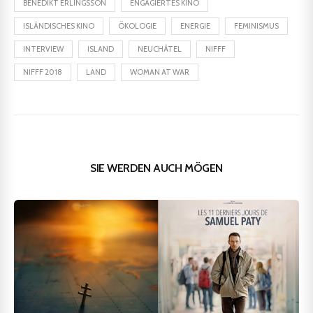
BENEDIKT ERLINGSSON
ENGAGIERTES KINO
ISLÄNDISCHES KINO
ÖKOLOGIE
ENERGIE
FEMINISMUS
INTERVIEW
ISLAND
NEUCHÂTEL
NIFFF
NIFFF 2018
LAND
WOMAN AT WAR
SIE WERDEN AUCH MÖGEN