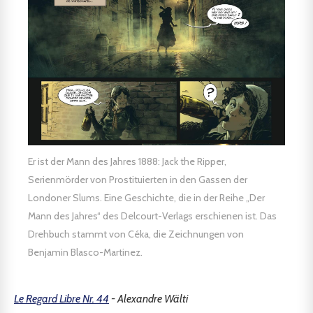
Er ist der Mann des Jahres 1888: Jack the Ripper,
Serienmörder von Prostituierten in den Gassen der
Londoner Slums. Eine Geschichte, die in der Reihe „Der
Mann des Jahres“ des Delcourt-Verlags erschienen ist. Das
Drehbuch stammt von Céka, die Zeichnungen von
Benjamin Blasco-Martinez.
Le Regard Libre Nr. 44
- Alexandre Wälti