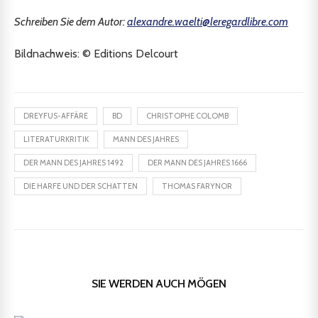
Schreiben Sie dem Autor:
alexandre.waelti@leregardlibre.com
Bildnachweis: © Editions Delcourt
DREYFUS-AFFÄRE
BD
CHRISTOPHE COLOMB
LITERATURKRITIK
MANN DES JAHRES
DER MANN DES JAHRES 1492
DER MANN DES JAHRES 1666
DIE HARFE UND DER SCHATTEN
THOMAS FARYNOR
SIE WERDEN AUCH MÖGEN