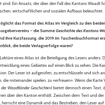
kt sind. Ein Ansatz, der über den Fall des Kantons Waadt 
chen, wirtschaftlichen und sozialen Aufbaus beleuchtet.
öglicht das Format des Atlas im Vergleich zu den beide
ausgebervereins – die Summe
Geschichte des Kantons W
und ihre Kurzfassung, die 2019 im Taschenbuchformat er
rblick
, die beide Verlagserfolge waren?
Lektüre eines Atlas ist die Beteiligung des Lesers anders.
Entwicklung eines Gebietes auf einen Blick zu sehen. Die K
sion. Der Leser ist aufgerufen, zu entschlüsseln und sich 
 die miteinander spielen, zu «erfreuen». Wenn die Karte V
as der Waadtländer Geschichte»)
bietet dennoch einen Text, d
nen über den Kanton enthält. Zwischen dem Text und der K
, herrscht eine Dynamik und das Bestreben, den Leser auf T