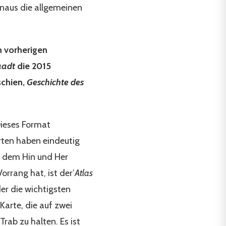
hinaus die allgemeinen
n vorherigen
aadt
die 2015
schien,
Geschichte des
 Dieses Format
arten haben eindeutig
an dem Hin und Her
orrang hat, ist der’
Atlas
er die wichtigsten
arte, die auf zwei
rab zu halten. Es ist