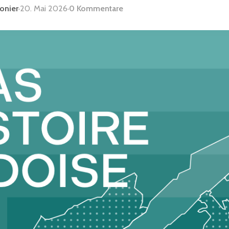
lonier
·
20. Mai 2026
·
0 Kommentare