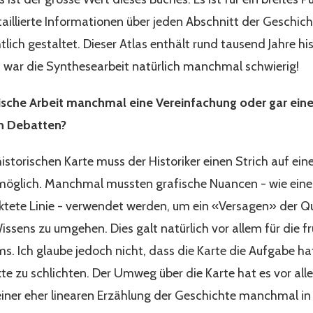
aillierte Informationen über jeden Abschnitt der Geschic
lich gestaltet. Dieser Atlas enthält rund tausend Jahre h
 war die Synthesearbeit natürlich manchmal schwierig!
fische Arbeit manchmal eine Vereinfachung oder gar ein
n Debatten?
 historischen Karte muss der Historiker einen Strich auf ein
r möglich. Manchmal mussten grafische Nuancen - wie e
ktete Linie - verwendet werden, um ein «Versagen» der Qu
Wissens zu umgehen. Dies galt natürlich vor allem für die 
s. Ich glaube jedoch nicht, dass die Karte die Aufgabe ha
ikte zu schlichten. Der Umweg über die Karte hat es vor al
einer eher linearen Erzählung der Geschichte manchmal in