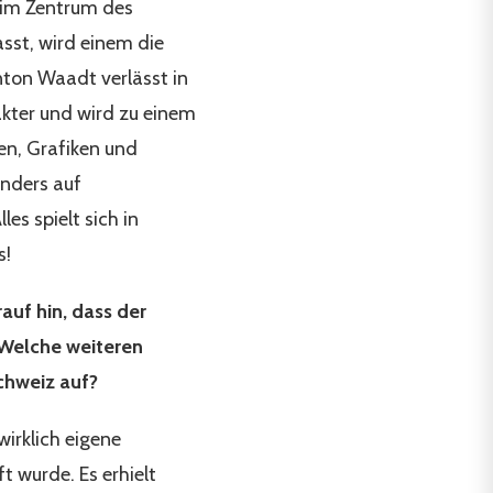
s im Zentrum des
asst, wird einem die
nton Waadt verlässt in
kter und wird zu einem
en, Grafiken und
onders auf
es spielt sich in
s!
auf hin, dass der
 Welche weiteren
chweiz auf?
irklich eigene
t wurde. Es erhielt