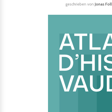
geschrieben von
Jonas Fol