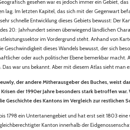
 Geografisch gesehen war es jedoch immer ein Gebiet, da
n lag. Im letzten Kapitel, das sich mit der Gegenwart bef
ehr schnelle Entwicklung dieses Gebiets bewusst: Der Ka
.
 des 20.
Jahrhundert seinen überwiegend ländlichen Chara
stleistungssektor im Vordergrund steht. Anhand von Kart
die Geschwindigkeit dieses Wandels bewusst, der sich bes
aftlicher oder auch politischer Ebene bemerkbar macht. All
 Das war uns bekannt. Aber mit diesem Atlas sieht man e
Meuwly, der andere Mitherausgeber des Buches, weist dar
risen der 1990er Jahre besonders stark betroffen war.
ie Geschichte des Kantons im Vergleich zur restlichen S
s 1798 ein Untertanengebiet und hat erst seit 1803 eine w
n gleichberechtigter Kanton innerhalb der Eidgenossenschaf