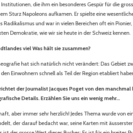
Institutionen, die ihm ein besonderes Gespür für die gros
dem Sturz Napoleons aufkamen. Er spielte eine wesentliche
 Radikalismus und war in vielen Bereichen oft ein Pionier,
kten Demokratie, wie wir sie heute in der Schweiz kennen.
dtlandes viel
Was hält sie zusammen?
eografie hat sich natürlich nicht verändert: Das Gebiet z
 den Einwohnern schnell als Teil der Region etabliert habe
ichtet der Journalist Jacques Poget von den manchmal 
rafische Details. Erzählen Sie uns ein wenig mehr...
haft, aber immer sehr herzlich! Jedes Thema wurde von e
delt, der darauf bedacht war, seine Karten mit äusserster
 ist der grosse Wert dieses Buches: Es ist für ein breites