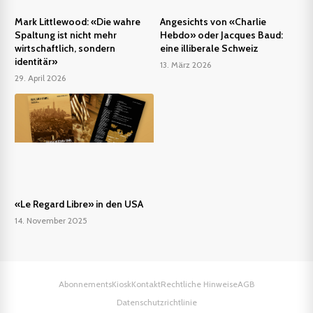
Mark Littlewood: «Die wahre
Angesichts von «Charlie
Spaltung ist nicht mehr
Hebdo» oder Jacques Baud:
wirtschaftlich, sondern
eine illiberale Schweiz
identitär»
13. März 2026
29. April 2026
«Le Regard Libre» in den USA
14. November 2025
Abonnements
Kiosk
Kontakt
Rechtliche Hinweise
AGB
Datenschutzrichtlinie