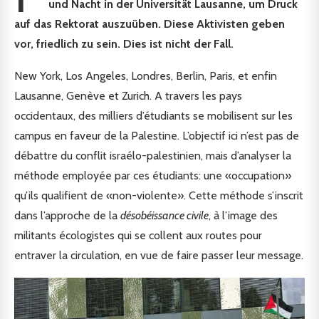
und Nacht in der Universität Lausanne, um Druck
auf das Rektorat auszuüben. Diese Aktivisten geben
vor, friedlich zu sein. Dies ist nicht der Fall.
New York, Los Angeles, Londres, Berlin, Paris, et enfin
Lausanne, Genève et Zurich. A travers les pays
occidentaux, des milliers d’étudiants se mobilisent sur les
campus en faveur de la Palestine. L’objectif ici n’est pas de
débattre du conflit israélo-palestinien, mais d’analyser la
méthode employée par ces étudiants: une «occupation»
qu’ils qualifient de «non-violente». Cette méthode s’inscrit
dans l’approche de la
désobéissance civile
, à l’image des
militants écologistes qui se collent aux routes pour
entraver la circulation, en vue de faire passer leur message.