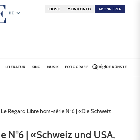
KIOSK
MEIN KONTO
ABONNIEREN
DE
FR
EN
LITERATUR
KINO
MUSIK
FOTOGRAFIE
LEBENDE KÜNSTE
 Le Regard Libre hors-série N°6 | «Die Schweiz
ie N°6 | «Schweiz und USA,