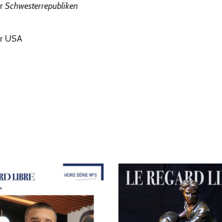
er
Schwesterrepubliken
er USA