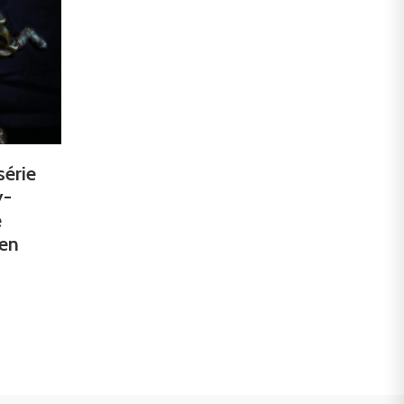
série
y-
e
den