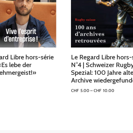
rd Libre hors-série
Le Regard Libre hors-
 «Es lebe der
N°4 | Schweizer Rugb
ehmergeist!»
Spezial: 100 Jahre alt
Archive wiedergefun
CHF
5.00
–
CHF
10.00
ng wählen
Ausführung wählen