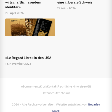
wirtschaftlich, sondern
eine illiberale Schweiz
identitär»
13. März 2026
29. April 2026
«Le Regard Libre» in den USA
14. November 2025
Abonnements
Kiosk
Kontakt
Rechtliche Hinweise
AGB
Datenschutzrichtlinie
2026 - Alle Rechte vorbehalten. Website entwickelt von
Novadev
GmbH