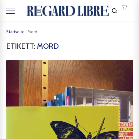
Startseite
›
Mord
ETIKETT:
MORD