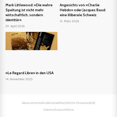
Mark Littlewood: «Die wahre
Angesichts von «Charlie
Spaltung ist nicht mehr
Hebdo» oder Jacques Baud:
wirtschaftlich, sondern
eine illiberale Schweiz
identitär»
13. März 2026
29. April 2026
«Le Regard Libre» in den USA
14. November 2025
Abonnements
Kiosk
Kontakt
Rechtliche Hinweise
AGB
Datenschutzrichtlinie