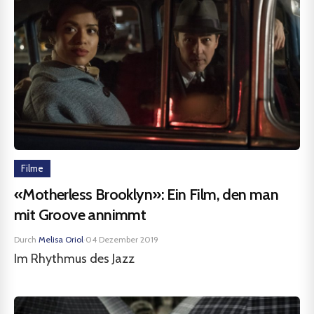
Filme
«Motherless Brooklyn»: Ein Film, den man
mit Groove annimmt
Durch
Melisa Oriol
·
04 Dezember 2019
Im Rhythmus des Jazz