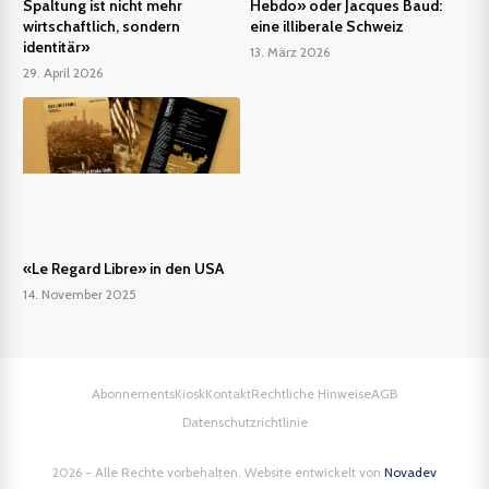
Spaltung ist nicht mehr
Hebdo» oder Jacques Baud:
wirtschaftlich, sondern
eine illiberale Schweiz
identitär»
13. März 2026
29. April 2026
«Le Regard Libre» in den USA
14. November 2025
Abonnements
Kiosk
Kontakt
Rechtliche Hinweise
AGB
Datenschutzrichtlinie
2026 - Alle Rechte vorbehalten. Website entwickelt von
Novadev