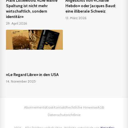
Mark Littlewood: «Die wahre
Angesichts von «Charlie
Spaltung ist nicht mehr
Hebdo» oder Jacques Baud:
wirtschaftlich, sondern
eine illiberale Schweiz
identitär»
13. März 2026
29. April 2026
«Le Regard Libre» in den USA
14. November 2025
Abonnements
Kiosk
Kontakt
Rechtliche Hinweise
AGB
Datenschutzrichtlinie
2026 - Alle Rechte vorbehalten. Website entwickelt von
Novadev