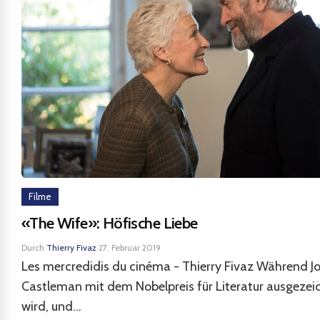
Filme
«The Wife»: Höfische Liebe
Durch
Thierry Fivaz
·
27. Februar 2019
Les mercredidis du cinéma - Thierry Fivaz Während J
Castleman mit dem Nobelpreis für Literatur ausgezei
wird, und...