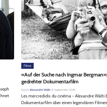
Filme
«Auf der Suche nach Ingmar Bergman»: 
gedrehter Dokumentarfilm
oseph
Durch
Alexandre Wälti
·
12 September 2018
chnet
Les mercredidis du cinéma - Alexandre Wälti 
Dokumentarfilm über einen legendären Filme