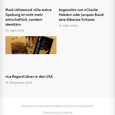
Mark Littlewood: «Die wahre
Angesichts von «Charlie
Spaltung ist nicht mehr
Hebdo» oder Jacques Baud:
wirtschaftlich, sondern
eine illiberale Schweiz
identitär»
13. März 2026
29. April 2026
«Le Regard Libre» in den USA
14. November 2025
Abonnements
Kiosk
Kontakt
Rechtliche Hinweise
AGB
Datenschutzrichtlinie