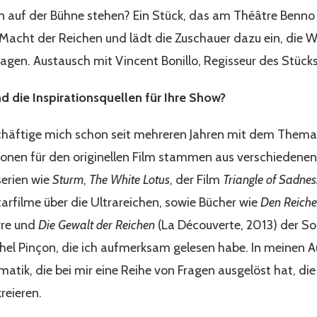
auf der Bühne stehen? Ein Stück, das am Théâtre Benno
Macht der Reichen und lädt die Zuschauer dazu ein, die 
fragen. Austausch mit Vincent Bonillo, Regisseur des Stück
d die Inspirationsquellen für Ihre Show?
eschäftige mich schon seit mehreren Jahren mit dem Them
ationen für den originellen Film stammen aus verschiedenen
erien wie
Sturm
,
The White Lotus
, der Film
Triangle of Sadnes
rfilme über die Ultrareichen, sowie Bücher wie
Den Reiche
rre und
Die Gewalt der Reichen
(La Découverte, 2013) der S
hel Pinçon, die ich aufmerksam gelesen habe. In meinen A
atik, die bei mir eine Reihe von Fragen ausgelöst hat, di
reieren.