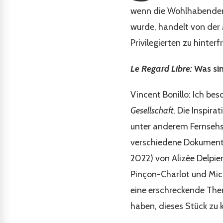
wenn die Wohlhabenden 
wurde, handelt von der 
Privilegierten zu hinter
Le Regard Libre:
Was sin
Vincent Bonillo: Ich b
Gesellschaft
, Die Inspir
unter anderem Fernsehs
verschiedene Dokumenta
2022) von Alizée Delpie
Pinçon-Charlot und Mic
eine erschreckende Them
haben, dieses Stück zu k