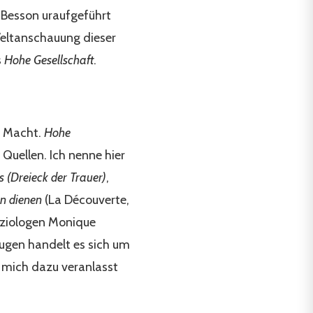
 Besson uraufgeführt
Weltanschauung dieser
s
Hohe Gesellschaft
.
a Macht.
Hohe
 Quellen. Ich nenne hier
s (Dreieck der Trauer)
,
n dienen
(La Découverte,
oziologen Monique
ugen handelt es sich um
e mich dazu veranlasst