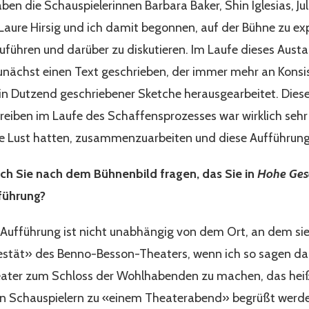
ben die Schauspielerinnen Barbara Baker, Shin Iglesias, Ju
 Laure Hirsig und ich damit begonnen, auf der Bühne zu ex
führen und darüber zu diskutieren. Im Laufe dieses Austa
unächst einen Text geschrieben, der immer mehr an Konsi
in Dutzend geschriebener Sketche herausgearbeitet. Dies
eiben im Laufe des Schaffensprozesses war wirklich se
le Lust hatten, zusammenzuarbeiten und diese Aufführung 
ch Sie nach dem Bühnenbild fragen, das Sie in
Hohe Gese
fführung?
Aufführung ist nicht unabhängig von dem Ort, an dem sie 
jestät» des Benno-Besson-Theaters, wenn ich so sagen dar
eater zum Schloss der Wohlhabenden zu machen, das heiß
den Schauspielern zu «einem Theaterabend» begrüßt werde