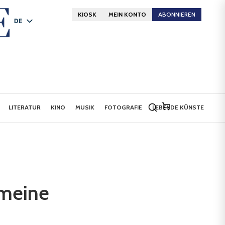
KIOSK
MEIN KONTO
ABONNIEREN
DE
FR
EN
LITERATUR
KINO
MUSIK
FOTOGRAFIE
LEBENDE KÜNSTE
emeine