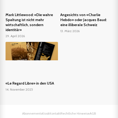
Mark Littlewood: «Die wahre
Angesichts von «Charlie
Spaltung ist nicht mehr
Hebdo» oder Jacques Baud:
wirtschaftlich, sondern
eine illiberale Schweiz
identitär»
13. März 2026
29. April 2026
«Le Regard Libre» in den USA
14. November 2025
Abonnements
Kiosk
Kontakt
Rechtliche Hinweise
AGB