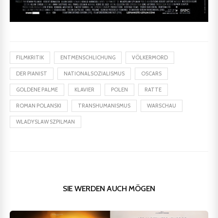
FILMKRITIK
ENTMENSCHLICHUNG
VÖLKERMORD
DER PIANIST
NATIONALSOZIALISMUS
OSCARS
GOLDENE PALME
KLAVIER
POLEN
RATTE
ROMAN POLANSKI
TRANSHUMANISMUS
WARSCHAU
WLADYSLAW SZPILMAN
SIE WERDEN AUCH MÖGEN