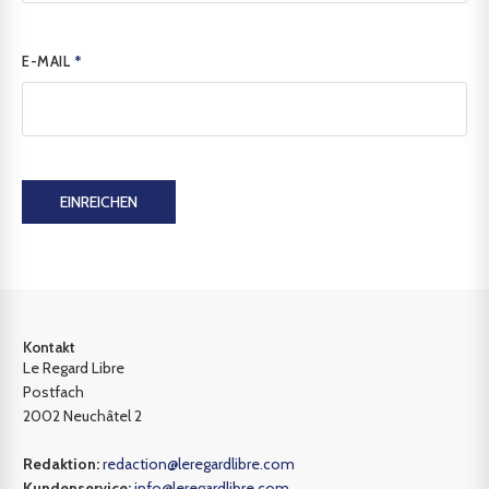
E-MAIL
*
EINREICHEN
Kontakt
Le Regard Libre
Postfach
2002 Neuchâtel 2
Redaktion:
redaction@leregardlibre.com
Kundenservice:
info@leregardlibre.com