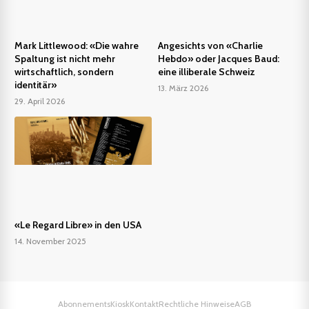
Mark Littlewood: «Die wahre
Angesichts von «Charlie
Spaltung ist nicht mehr
Hebdo» oder Jacques Baud:
wirtschaftlich, sondern
eine illiberale Schweiz
identitär»
13. März 2026
29. April 2026
«Le Regard Libre» in den USA
14. November 2025
Abonnements
Kiosk
Kontakt
Rechtliche Hinweise
AGB