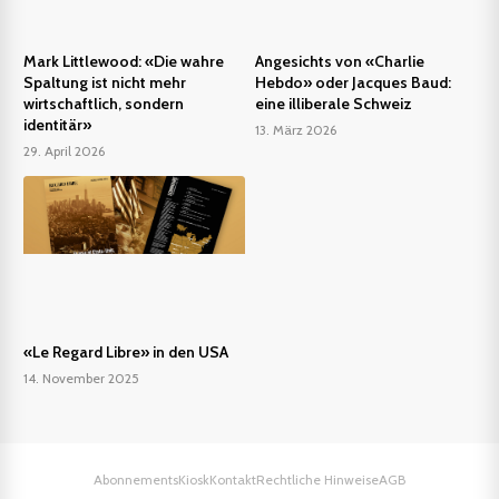
Mark Littlewood: «Die wahre
Angesichts von «Charlie
Spaltung ist nicht mehr
Hebdo» oder Jacques Baud:
wirtschaftlich, sondern
eine illiberale Schweiz
identitär»
13. März 2026
29. April 2026
«Le Regard Libre» in den USA
14. November 2025
Abonnements
Kiosk
Kontakt
Rechtliche Hinweise
AGB