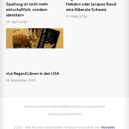
Spaltung ist nicht mehr
Hebdo» oder Jacques Baud:
wirtschaftlich, sondern
eine illiberale Schweiz
identitär»
13. März 2026
29. April 2026
«Le Regard Libre» in den USA
14. November 2025
Abonnements
Kiosk
Kontakt
Rechtliche Hinweise
AGB
Datenschutzrichtlinie
2026 - Alle Rechte vorbehalten. Website entwickelt von
Novadev