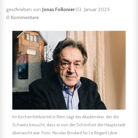
geschrieben von
Jonas Follonier
·
02. Januar 2025
·
0 Kommentare
Im Kirchenfeldviertel in Bern sagt der Akademiker, der die
Schweiz besucht, dass er von der Schönheit der Hauptstadt
überrascht war. Foto: Nicolas Brodard für Le Regard Libre