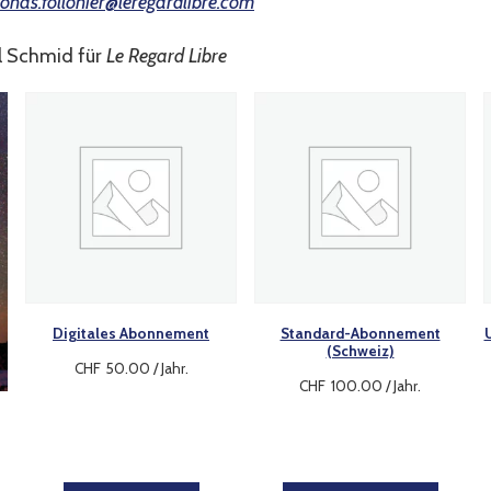
jonas.follonier@leregardlibre.com
l Schmid für
Le Regard Libre
Digitales Abonnement
Standard-Abonnement
(Schweiz)
CHF
50.00
/ Jahr
.
CHF
100.00
/ Jahr
.