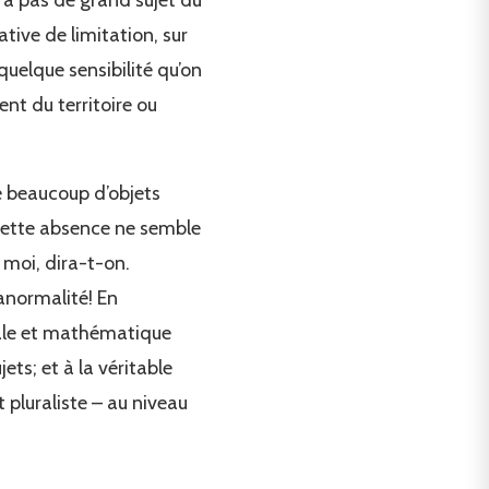
 a pas de grand sujet du
tive de limitation, sur
uelque sensibilité qu’on
ent du territoire ou
e beaucoup d’objets
e cette absence ne semble
moi, dira-t-on.
anormalité! En
cale et mathématique
ts; et à la véritable
 pluraliste – au niveau