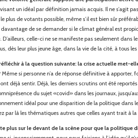
, visant un idéal par définition jamais acquis. Il ne s’agit p
e plus de votants possible, même s’il est bien sûr préférabl
it davantage de se demander si le climat général est propic
. D’ailleurs, celle-ci ne se manifeste pas seulement dans les
us, dès leur plus jeune âge, dans la vie de la cité, à tous le
réfléchir à la question suivante: la crise actuelle met-el
?
Même si personne n’a de réponse définitive à apporter, f
ont déjà sentir. Déjà, les derniers scrutins ont été reportés
l’omniprésence du sujet «covid» dans les journaux, jusqu’
ironnement idéal pour une disparition de la politique dans l
par là les thématiques autres que celles ayant trait à la g
ette plus sur le devant de la scène pour que la politique