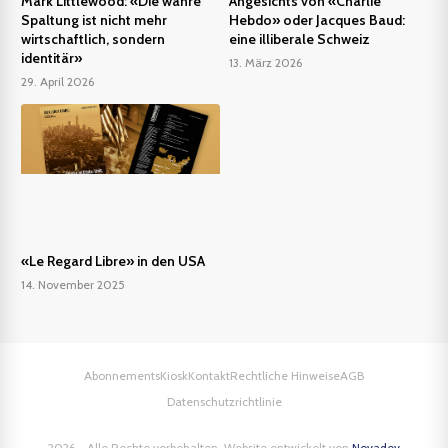
Mark Littlewood: «Die wahre
Angesichts von «Charlie
Spaltung ist nicht mehr
Hebdo» oder Jacques Baud:
wirtschaftlich, sondern
eine illiberale Schweiz
identitär»
13. März 2026
29. April 2026
«Le Regard Libre» in den USA
14. November 2025
Abonnements
Kiosk
Kontakt
Rechtliche Hinweise
AGB
Datenschutzrichtlinie
2026 - Alle Rechte vorbehalten. Website entwickelt von
Novadev