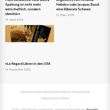
Spaltung ist nicht mehr
Hebdo» oder Jacques Baud:
wirtschaftlich, sondern
eine illiberale Schweiz
identitär»
13. März 2026
29. April 2026
«Le Regard Libre» in den USA
14. November 2025
Abonnements
Kiosk
Kontakt
Rechtliche Hinweise
AGB
Datenschutzrichtlinie
2026 - Alle Rechte vorbehalten. Website entwickelt von
Novadev