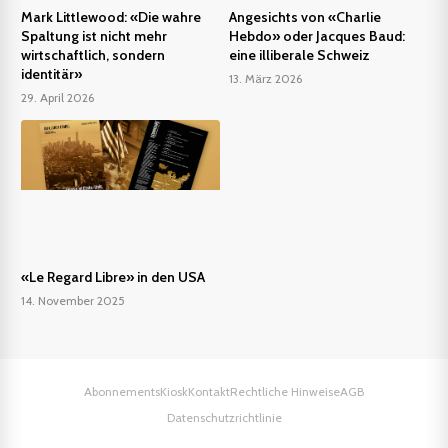
Mark Littlewood: «Die wahre
Angesichts von «Charlie
Spaltung ist nicht mehr
Hebdo» oder Jacques Baud:
wirtschaftlich, sondern
eine illiberale Schweiz
identitär»
13. März 2026
29. April 2026
«Le Regard Libre» in den USA
14. November 2025
Abonnements
Kiosk
Kontakt
Rechtliche Hinweise
AGB
Datenschutzrichtlinie