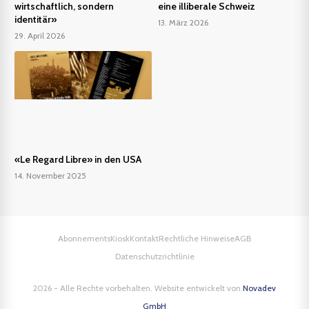
wirtschaftlich, sondern
eine illiberale Schweiz
identitär»
13. März 2026
29. April 2026
«Le Regard Libre» in den USA
14. November 2025
Abonnements
Kiosk
Kontakt
Rechtliche Hinweise
AGB
Datenschutzrichtlinie
2026 - Alle Rechte vorbehalten. Website entwickelt von
Novadev
GmbH