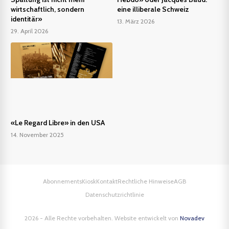
wirtschaftlich, sondern
eine illiberale Schweiz
identitär»
13. März 2026
29. April 2026
«Le Regard Libre» in den USA
14. November 2025
Abonnements
Kiosk
Kontakt
Rechtliche Hinweise
AGB
Datenschutzrichtlinie
2026 - Alle Rechte vorbehalten. Website entwickelt von
Novadev