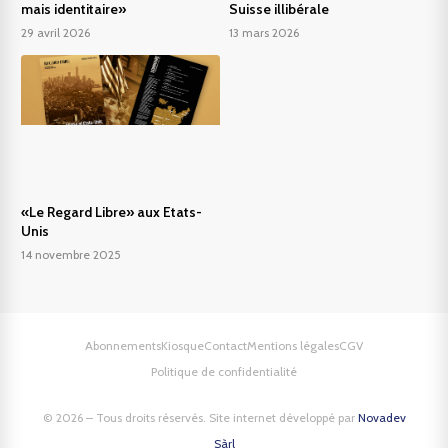
mais identitaire»
Suisse illibérale
29 avril 2026
13 mars 2026
«Le Regard Libre» aux Etats-
Unis
14 novembre 2025
Abonnements
Kiosque
Contact
Mentions légales
CGV
Politique de confidentialité
© 2026 – Tous droits réservés. Site internet développé par
Novadev
Sàrl